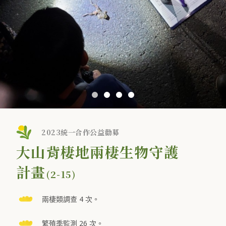
2023統一合作公益勸募
大山背棲地兩棲生物守護
計畫
(2-15)
兩棲類調查 4 次。
繁殖季監測 26 次。